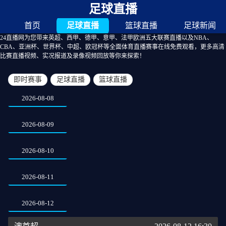
足球直播
首页
足球直播
篮球直播
足球新闻
24直播网为您带来英超、西甲、德甲、意甲、法甲欧洲五大联赛直播以及NBA、
CBA、亚洲杯、世界杯、中超、欧冠杯等全面体育直播赛事在线免费观看，更多高清
比赛直播视频、实况报道及录像视频回放等你来探索！
即时赛事
足球直播
篮球直播
2026-08-08
2026-08-09
2026-08-10
2026-08-11
2026-08-12