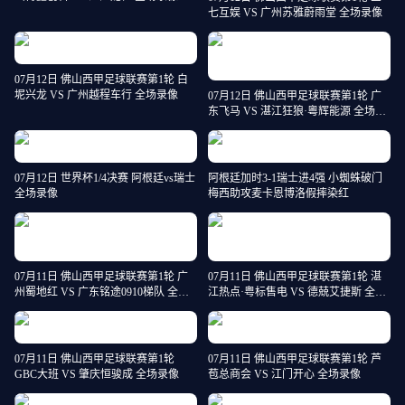
七互娱 VS 广州苏雅蔚雨堂 全场录像
07月12日 佛山西甲足球联赛第1轮 白
坭兴龙 VS 广州越程车行 全场录像
07月12日 佛山西甲足球联赛第1轮 广
东飞马 VS 湛江狂狼·粵辉能源 全场录
像
07月12日 世界杯1/4决赛 阿根廷vs瑞士
阿根廷加时3-1瑞士进4强 小蜘蛛破门
全场录像
梅西助攻麦卡恩博洛假摔染红
07月11日 佛山西甲足球联赛第1轮 广
07月11日 佛山西甲足球联赛第1轮 湛
州蜀地红 VS 广东铭途0910梯队 全场
江热点·粤标售电 VS 德兢艾捷斯 全场
录像
录像
07月11日 佛山西甲足球联赛第1轮
07月11日 佛山西甲足球联赛第1轮 芦
GBC大班 VS 肇庆恒骏成 全场录像
苞总商会 VS 江门开心 全场录像