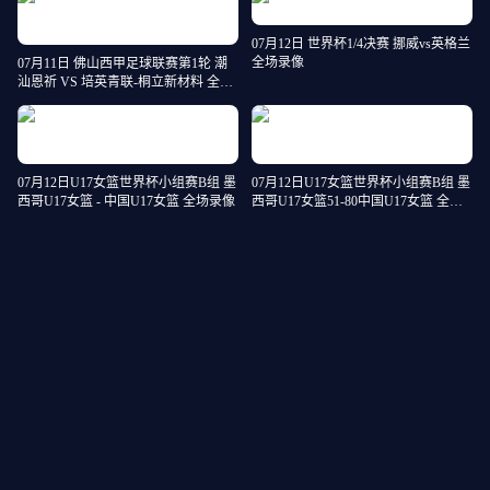
07月12日 世界杯1/4决赛 挪威vs英格兰
全场录像
07月11日 佛山西甲足球联赛第1轮 潮
汕恩祈 VS 培英青联-桐立新材料 全场
录像
07月12日U17女篮世界杯小组赛B组 墨
07月12日U17女篮世界杯小组赛B组 墨
西哥U17女篮 - 中国U17女篮 全场录像
西哥U17女篮51-80中国U17女篮 全场
集锦