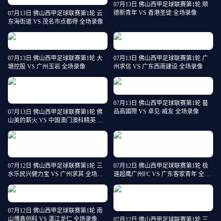
07月13日 佛山西甲足球联赛第1轮 顺
德新青年 VS 香港圣徒 全场录像
07月13日 佛山西甲足球联赛第1轮 云
东海街道 VS 茂名市点都得 全场录像
07月13日 佛山西甲足球联赛第1轮 大
07月13日 佛山西甲足球联赛第1轮 广
塘控股 VS 广州玉岩 全场录像
州求信 VS 广东西南建设 全场录像
07月13日 佛山西甲足球联赛第1轮 藝
品高國際 VS 卓见·威友 全场录像
07月13日 佛山西甲足球联赛第1轮 佛
山美的薪火 VS 中国澳门澳科精英 全
场录像
07月12日 佛山西甲足球联赛第1轮 三
07月12日 佛山西甲足球联赛第1轮 极
水乐民兴健力宝 VS 广州求其 全场录
速超鹰广州FC VS 广东客家青年 全场
像
录像
07月12日 佛山西甲足球联赛第1轮 南
山博鑫创科 VS 湛江龙仁 全场录像
07月12日 佛山西甲足球联赛第1轮 三