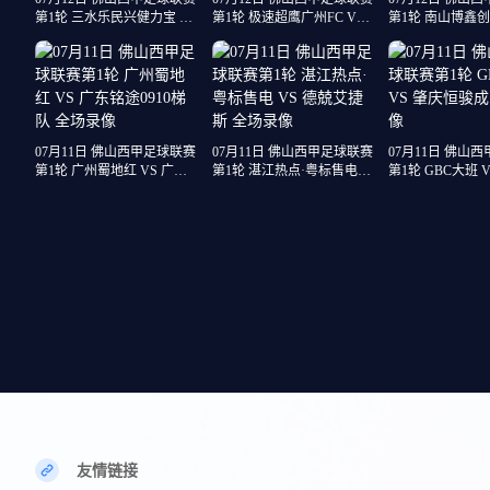
第1轮 三水乐民兴健力宝 VS
第1轮 极速超鹰广州FC VS
第1轮 南山博鑫创科
广州求其 全场录像
广东客家青年 全场录像
江龙仁 全场录像
07月11日 佛山西甲足球联赛
07月11日 佛山西甲足球联赛
07月11日 佛山
第1轮 广州蜀地红 VS 广东
第1轮 湛江热点·粤标售电
第1轮 GBC大班 
铭途0910梯队 全场录像
VS 德兢艾捷斯 全场录像
骏成 全场录像
友情链接