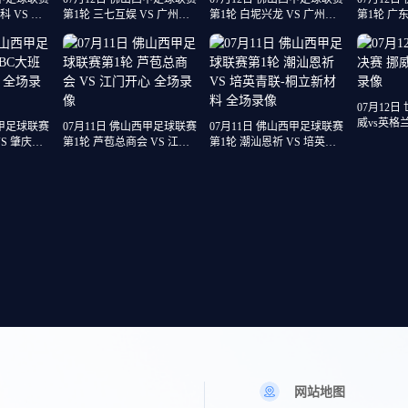
 VS 湛
第1轮 三七互娱 VS 广州苏
第1轮 白坭兴龙 VS 广州越
第1轮 广东
雅蔚雨堂 全场录像
程车行 全场录像
狼·粵辉能
07月12日
威vs英格
西甲足球联赛
07月11日 佛山西甲足球联赛
07月11日 佛山西甲足球联赛
VS 肇庆恒
第1轮 芦苞总商会 VS 江门
第1轮 潮汕恩祈 VS 培英青
开心 全场录像
联-桐立新材料 全场录像
网站地图