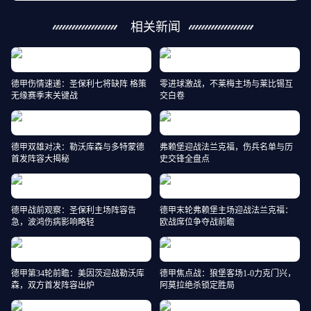
相关新闻
德甲伤情速递：圣保利七将缺阵 格策
零进球激战，不莱梅主场与莱比锡互
无缘赛季末关键战
交白卷
德甲双雄对决：勒沃库森与多特蒙德
弗赖堡迎战法兰克福，伤兵名单与历
首发阵容大揭秘
史交锋全盘点
德甲战前观察：圣保利主场阵容告
德甲末轮弗赖堡主场迎战法兰克福：
急，波鸿伤病影响略轻
欧战席位争夺战前瞻
德甲第34轮前瞻：美因茨迎战勒沃库
德甲焦点战：狼堡客场1-0力克门兴，
森，双方首发阵容出炉
阿莫拉绝杀锁定胜局