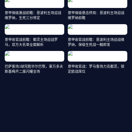
意甲保级激战前瞻：恩波利主场迎战
意甲保级悬念终局：恩波利主场迎战
维罗纳，生死三分将定
维罗纳前瞻
意甲收官战前瞻：都灵主场迎战罗
意甲收官战前瞻：恩波利主场迎战维
马，双方大名单全面解析
罗纳，保级生死战一触即发
巴萨客场3球完胜毕尔巴鄂，莱万多夫
意甲收官战：罗马客场力克都灵，锁
斯基梅开二度闪耀全场
定欧战席位