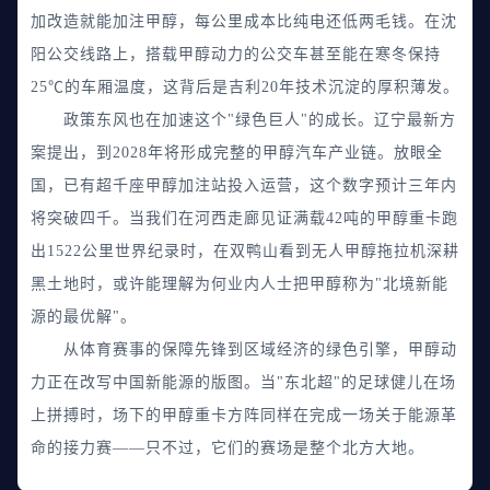
加改造就能加注甲醇，每公里成本比纯电还低两毛钱。在沈
阳公交线路上，搭载甲醇动力的公交车甚至能在寒冬保持
25℃的车厢温度，这背后是吉利20年技术沉淀的厚积薄发。
政策东风也在加速这个"绿色巨人"的成长。辽宁最新方
案提出，到2028年将形成完整的甲醇汽车产业链。放眼全
国，已有超千座甲醇加注站投入运营，这个数字预计三年内
将突破四千。当我们在河西走廊见证满载42吨的甲醇重卡跑
出1522公里世界纪录时，在双鸭山看到无人甲醇拖拉机深耕
黑土地时，或许能理解为何业内人士把甲醇称为"北境新能
源的最优解"。
从体育赛事的保障先锋到区域经济的绿色引擎，甲醇动
力正在改写中国新能源的版图。当"东北超"的足球健儿在场
上拼搏时，场下的甲醇重卡方阵同样在完成一场关于能源革
命的接力赛——只不过，它们的赛场是整个北方大地。