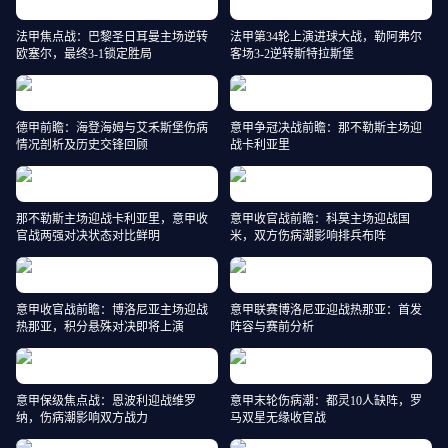
法甲焦点战：巴黎圣日耳曼主场逆转
法甲第34轮上演进球大战，勒阿弗尔
欧塞尔，最终3-1锁定胜局
客场3-2逆转斯特拉斯堡
德甲前瞻：海登海姆与艾禾斯堡伤病
意甲争冠决战前瞻：那不勒斯主场迎
情况剖析及历史交锋回顾
战卡利亚里
那不勒斯主场迎战卡利亚里，意甲收
意甲收官战前瞻：科莫主场迎战国
官战两强对决状态对比鲜明
米，双方伤病潮影响排兵布阵
意甲收官战前瞻：博洛尼亚主场迎战
意甲联赛博洛尼亚迎战热那亚：首发
热那亚，积分悬殊对决即将上演
阵容与赛前分析
意甲保级焦点战：恩波利迎战维罗
意甲末轮伤病潮：都灵10人缺阵，罗
纳，伤病潮影响双方战力
马双星无缘收官战