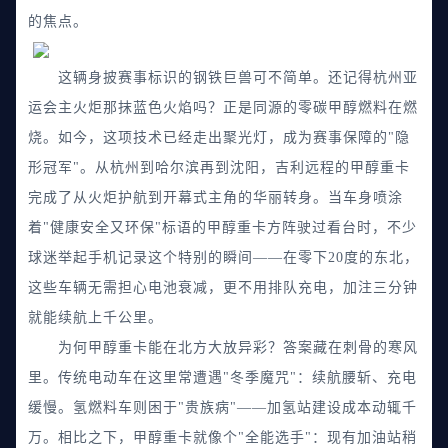
的焦点。
这辆身披赛事标识的钢铁巨兽可不简单。还记得杭州亚
运会主火炬那抹蓝色火焰吗？正是同源的零碳甲醇燃料在燃
烧。如今，这项技术已经走出聚光灯，成为赛事保障的"隐
形冠军"。从杭州到哈尔滨再到沈阳，吉利远程的甲醇重卡
完成了从火炬护航到开幕式主角的华丽转身。当车身喷涂
着"健康安全又环保"标语的甲醇重卡方阵驶过看台时，不少
球迷举起手机记录这个特别的瞬间——在零下20度的东北，
这些车辆无需担心电池衰减，更不用排队充电，加注三分钟
就能续航上千公里。
为何甲醇重卡能在北方大放异彩？答案藏在刺骨的寒风
里。传统电动车在这里常遭遇"冬季魔咒"：续航腰斩、充电
缓慢。氢燃料车则困于"贵族病"——加氢站建设成本动辄千
万。相比之下，甲醇重卡就像个"全能选手"：现有加油站稍