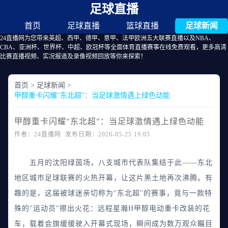
足球直播
首页
足球直播
篮球直播
足球新闻
24直播网为您带来英超、西甲、德甲、意甲、法甲欧洲五大联赛直播以及NBA、
CBA、亚洲杯、世界杯、中超、欧冠杯等全面体育直播赛事在线免费观看，更多高清
比赛直播视频、实况报道及录像视频回放等你来探索！
首页
>
足球新闻
>
甲醇重卡闪耀"东北超"：当足球激情遇上绿色动能
甲醇重卡闪耀"东北超"：当足球激情遇上绿色动能
作者：24直播网 发布日期：2026-05-25 19:05
五月的沈阳绿茵场，八支城市代表队集结于此——东北
地区城市足球联赛的火热开幕，让这片黑土地再次沸腾。有
趣的是，这届被球迷亲切称为"东北超"的赛事，竟与一款特
殊的"运动员"擦出火花：远程星瀚H甲醇电动重卡改装的花
车，载着会旗缓缓驶入开幕式现场，瞬间成为数万观众瞩目