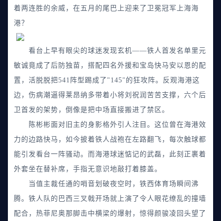
着两连胜的余威，在五月的尾巴上迎来了卫冕冠军上海海
港？
看台上早有眼尖的球迷发现玄机——铁人首发名单里元
敏诚竟成了后防独苗，搭配四名外援和宝岛快马安以恩的配
置，活脱脱把541阵型踢成了"145"的狂攻阵。反观海港这
边，伤病潮逼得莱昂纳多带着小将刘祝润苦苦支撑，六个后
卫首发的架势，倒像是把中场直接搬进了禁区。
陈彬彬面对旧主的身影格外引人注目。这位曾在海港效
力的边路快马，如今披着铁人战袍在左路翻飞，每次触球都
能引发看台一阵骚动。而海港球迷惦记的武磊，此刻正裹着
外套坐在替补席，手指无意识地敲打着膝盖。
当值主裁任通的哨音划破夜空时，铁西体育场瞬间沸
腾。铁人队的巴西三叉戟开场就上演了令人眼花缭乱的撞墙
配合，热菲尼奥那脚击中横梁的爆射，惊得颜骏凌回头望了