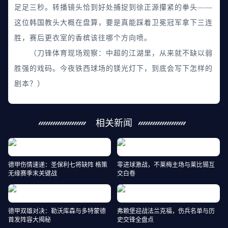
足足三秒。转播镜头恰到好处捕捉到徐正源攥紧的拳头——
这位韩国教头大概在盘算，要是真能踩着卫冕冠军拿下三连
胜，赛后更衣室的香槟该往哪个方向喷。
（刀锋体育现场观察：中超的江湖里，从来就不缺以弱
胜强的戏码。今夜铁西球场的镁光灯下，到底会写下怎样的
剧本？）
相关新闻
德甲伤情速递：圣保利七将缺阵 格策
零进球激战，不莱梅主场与莱比锡互
无缘赛季末关键战
交白卷
德甲双雄对决：勒沃库森与多特蒙德
弗赖堡迎战法兰克福，伤兵名单与历
首发阵容大揭秘
史交锋全盘点