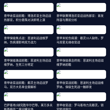
意甲收官战前瞻：博洛尼亚主场迎战
意甲联赛博洛尼亚迎战热那亚：首发
热那亚，积分悬殊对决即将上演
阵容与赛前分析
意甲保级焦点战：恩波利迎战维罗
意甲末轮伤病潮：都灵10人缺阵，罗
纳，伤病潮影响双方战力
马双星无缘收官战
意甲保级激战前瞻：恩波利主场迎战
意甲保级悬念终局：恩波利主场迎战
维罗纳，生死三分将定
维罗纳前瞻
意甲收官战前瞻：都灵主场迎战罗
意甲收官战前瞻：恩波利主场迎战维
马，双方大名单全面解析
罗纳，保级生死战一触即发
巴萨客场3球完胜毕尔巴鄂，莱万多夫
意甲收官战：罗马客场力克都灵，锁
斯基梅开二度闪耀全场
定欧战席位