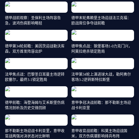
德甲战前观察：圣保利主场阵容告
德甲末轮弗赖堡主场迎战法兰克福：
急，波鸿伤病影响略轻
欧战席位争夺战前瞻
德甲第34轮前瞻：美因茨迎战勒沃库
德甲焦点战：狼堡客场1-0力克门兴，
森，双方首发阵容出炉
阿莫拉绝杀锁定胜局
法甲焦点战：巴黎圣日耳曼主场逆转
法甲第34轮上演进球大战，勒阿弗尔
欧塞尔，最终3-1锁定胜局
客场3-2逆转斯特拉斯堡
德甲前瞻：海登海姆与艾禾斯堡伤病
意甲争冠决战前瞻：那不勒斯主场迎
情况剖析及历史交锋回顾
战卡利亚里
那不勒斯主场迎战卡利亚里，意甲收
意甲收官战前瞻：科莫主场迎战国
官战两强对决状态对比鲜明
米，双方伤病潮影响排兵布阵