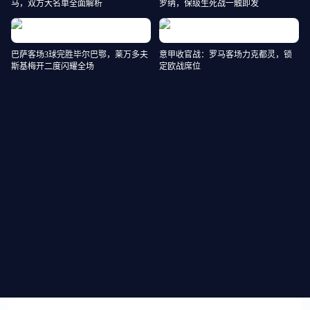
马，双方大名单全面解析
罗纳，保级生死战一触即发
巴萨客场3球完胜毕尔巴鄂，莱万多夫
意甲收官战：罗马客场力克都灵，锁
斯基梅开二度闪耀全场
定欧战席位