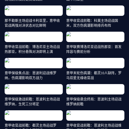
那不勒斯主场迎战卡利亚里，意甲收
意甲收官战前瞻：科莫主场迎战国
官战两强对决状态对比鲜明
米，双方伤病潮影响排兵布阵
意甲收官战前瞻：博洛尼亚主场迎战
意甲联赛博洛尼亚迎战热那亚：首发
热那亚，积分悬殊对决即将上演
阵容与赛前分析
意甲保级焦点战：恩波利迎战维罗
意甲末轮伤病潮：都灵10人缺阵，罗
纳，伤病潮影响双方战力
马双星无缘收官战
意甲保级激战前瞻：恩波利主场迎战
意甲保级悬念终局：恩波利主场迎战
维罗纳，生死三分将定
维罗纳前瞻
意甲收官战前瞻：都灵主场迎战罗
意甲收官战前瞻：恩波利主场迎战维