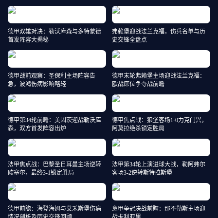
德甲双雄对决：勒沃库森与多特蒙德
弗赖堡迎战法兰克福，伤兵名单与历
首发阵容大揭秘
史交锋全盘点
德甲战前观察：圣保利主场阵容告
德甲末轮弗赖堡主场迎战法兰克福：
急，波鸿伤病影响略轻
欧战席位争夺战前瞻
德甲第34轮前瞻：美因茨迎战勒沃库
德甲焦点战：狼堡客场1-0力克门兴，
森，双方首发阵容出炉
阿莫拉绝杀锁定胜局
法甲焦点战：巴黎圣日耳曼主场逆转
法甲第34轮上演进球大战，勒阿弗尔
欧塞尔，最终3-1锁定胜局
客场3-2逆转斯特拉斯堡
德甲前瞻：海登海姆与艾禾斯堡伤病
意甲争冠决战前瞻：那不勒斯主场迎
情况剖析及历史交锋回顾
战卡利亚里