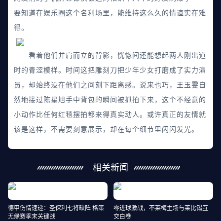
要知道在娱乐圈这个名利场里，能维持这么久的情谊实在难
得。
看着他们并肩而立的背影，恍惚间还能想起两人刚出道
时的青涩模样。时间这把雕刻刀把少年少女打磨成了实力演
员，却始终没在他们之间刻下距离感。说来也巧，王玉雯自
然地接过陈星旭手中背包的瞬间被抓拍下来，这个不经意的
小动作比任何红毯摆拍都来得真实动人。或许真正的友情就
该是这样，不需要刻意展示，却在每个细节里闪闪发光。
相关新闻
德甲伤情速递：圣保利七将缺阵 格策
零进球激战，不莱梅主场与莱比锡互
无缘赛季末关键战
交白卷