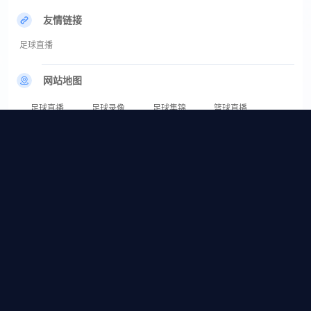
友情链接
足球直播
网站地图
足球直播
足球录像
足球集锦
篮球直播
篮球录像
篮球集锦
足球直播_足球直播在线直播观看免费直播吧_足球直播高清免费直播-24直播
网
24直播网为您提供高清足球直播免费在线观看，足球高清视频无插件直播，足
球比赛直播和视频在线观看服务。24小时不间断更新英超、德甲、西甲、
NBA、CBA、欧冠、世界杯等体育直播信号，无需亲临现场即可免费观看等
精彩赛事视频。不论您是狂热的球迷还是偶尔关注的观众，24直播网都能满足
您的需求。
网站地图
页面更新时间：2026年06月02日 21时14分