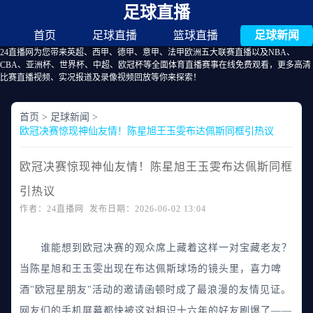
足球直播
首页
足球直播
篮球直播
足球新闻
24直播网为您带来英超、西甲、德甲、意甲、法甲欧洲五大联赛直播以及NBA、
CBA、亚洲杯、世界杯、中超、欧冠杯等全面体育直播赛事在线免费观看，更多高清
比赛直播视频、实况报道及录像视频回放等你来探索！
首页
>
足球新闻
>
欧冠决赛惊现神仙友情！陈星旭王玉雯布达佩斯同框引热议
欧冠决赛惊现神仙友情！陈星旭王玉雯布达佩斯同框
引热议
作者：24直播网 发布日期：2026-06-02 13:04
谁能想到欧冠决赛的观众席上藏着这样一对宝藏老友？
当陈星旭和王玉雯出现在布达佩斯球场的镜头里，喜力啤
酒"欧冠星朋友"活动的邀请函顿时成了最浪漫的友情见证。
网友们的手机屏幕都快被这对相识十六年的好友刷爆了——