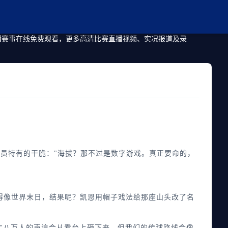
直播赛事在线免费观看，更多高清比赛直播视频、实况报道及录
员特有的干脆："海拔？那不过是数字游戏。真正要命的，
得像世界末日，结果呢？凯恩用帽子戏法给那座山头改了名
"八万人的声浪会从看台上砸下来，但我们的传球路线会像