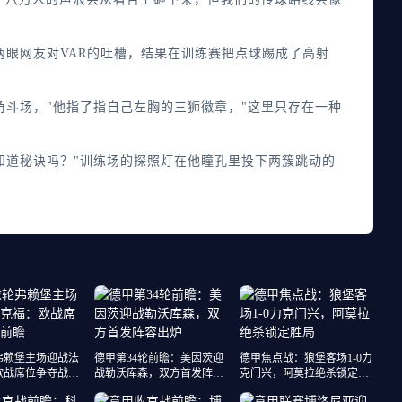
眼网友对VAR的吐槽，结果在训练赛把点球踢成了高射
斗场，"他指了指自己左胸的三狮徽章，"这里只存在一种
道秘诀吗？"训练场的探照灯在他瞳孔里投下两簇跳动的
弗赖堡主场迎战法
德甲第34轮前瞻：美因茨迎
德甲焦点战：狼堡客场1-0力
欧战席位争夺战前
战勒沃库森，双方首发阵容
克门兴，阿莫拉绝杀锁定胜
出炉
局