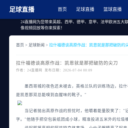
足球直播
首页
足球直播
篮球直播
24直播网为您带来英超、西甲、德甲、意甲、法甲欧洲五大
像视频回放等你来探索！
首页
>
足球新闻
>
拉什福德谈高原作战：凯恩就是那把破防的
拉什福德谈高原作战：凯恩就是那把破防的尖刀
作者：24直播网 发布日期：2026-07-04 00:09
墨西哥城的夜色还未褪去，英格兰队的训练场边，拉什福
是凯恩那双总能嗅到血腥味的靴子。"
当记者抛出高原作战的担忧时，他嚼着能量胶笑了："记
字。"他随手把空包装纸团成小球，精准投进五米外的垃圾桶
谈起即将亮相的阿兹特克体育场，小伙子眼睛亮了起来。这