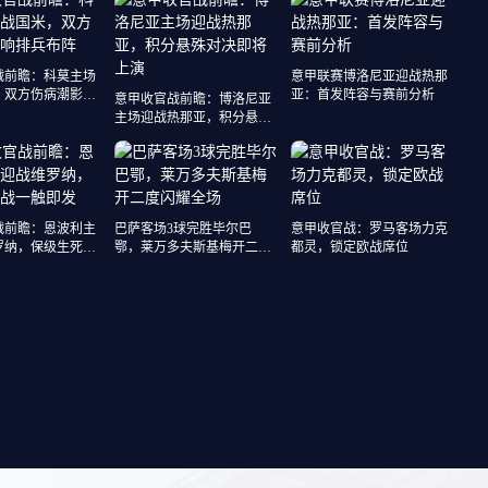
战前瞻：科莫主场
意甲联赛博洛尼亚迎战热那
，双方伤病潮影响
亚：首发阵容与赛前分析
意甲收官战前瞻：博洛尼亚
主场迎战热那亚，积分悬殊
对决即将上演
战前瞻：恩波利主
巴萨客场3球完胜毕尔巴
意甲收官战：罗马客场力克
罗纳，保级生死战
鄂，莱万多夫斯基梅开二度
都灵，锁定欧战席位
闪耀全场