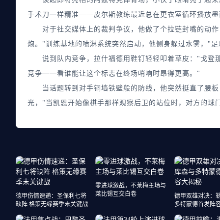
手术刀一样精准——皮尔斯教练最近总在更衣室循环播放墨
对于社交媒体上的裁判争议，他做了个拉链封嘴的动作：
炮。"训练基地的喷淋系统突然启动，他侧身躲过水雾，"
说到队内竞争，拉什福德用鞋钉轻轻叩着草皮："戈登那小
竞争——看谁能让这个标志在终场哨响时昂得更高。"
当话题转到对手铜墙铁壁般的防线，他突然挺直了腰板：
光，"当凯恩开始像棋手那样观察后卫的站位时，对方的球
零进球激战，不莱梅主场与
莱比锡互交白卷
德甲伤情速递：圣保利七将
德甲双雄对决：
缺阵 格策无缘赛季末关键战
多特蒙德首发阵