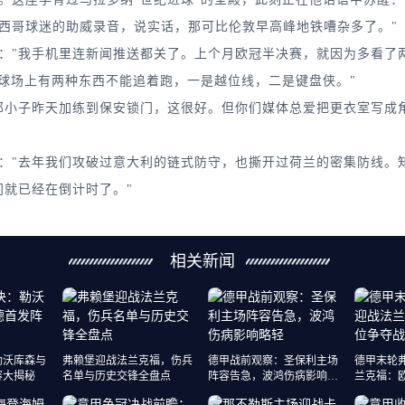
西哥球迷的助威录音，说实话，那可比伦敦早高峰地铁嘈杂多了。"
"我手机里连新闻推送都关了。上个月欧冠半决赛，就因为多看了两
足球场上有两种东西不能追着跑，一是越位线，二是键盘侠。"
子昨天加练到保安锁门，这很好。但你们媒体总爱把更衣室写成角
"去年我们攻破过意大利的链式防守，也撕开过荷兰的密集防线。知
门就已经在倒计时了。"
相关新闻
勒沃库森与
弗赖堡迎战法兰克福，伤兵
德甲战前观察：圣保利主场
德甲末轮
容大揭秘
名单与历史交锋全盘点
阵容告急，波鸿伤病影响略
兰克福：
轻
瞻