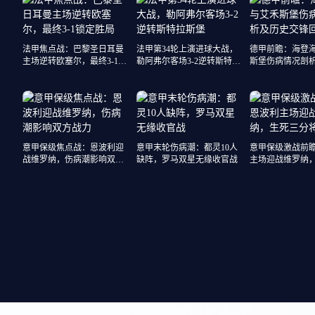
法甲焦点战：巴黎圣日耳曼
法甲第34轮上演进球大战，
德甲前瞻：海登
主场逆转欧塞尔，最终3-1锁
勒阿弗尔客场3-2逆转斯特拉
斯堡伤病情况剖
定胜局
斯堡
锋回顾
意甲保级焦点战：恩波利迎
意甲末轮伤病潮：都灵10人
意甲保级激战前
战维罗纳，伤病潮影响双方
缺阵，罗马双星无缘收官战
主场迎战维罗纳
战力
将定