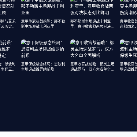
海姆与艾禾
意甲争冠决战前瞻：那不勒
那不勒斯主场迎战卡利亚
意甲收官
析及历史交
斯主场迎战卡利亚里
里，意甲收官战两强对决状
迎战国米
态对比鲜明
排兵布阵
瞻：恩波利
意甲保级悬念终局：恩波利
意甲收官战前瞻：都灵主场
意甲收官
，生死三分
主场迎战维罗纳前瞻
迎战罗马，双方大名单全面
场迎战维
解析
一触即发