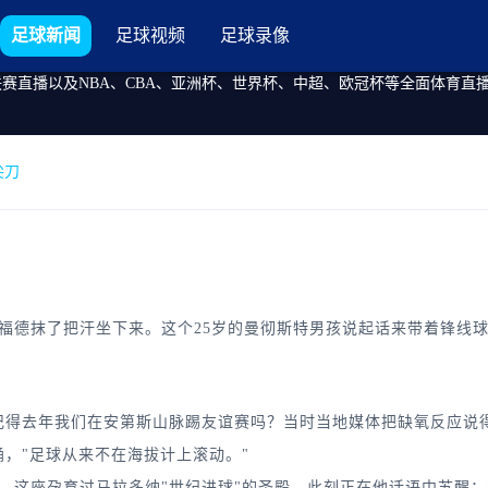
足球新闻
足球视频
足球录像
联赛直播以及NBA、CBA、亚洲杯、世界杯、中超、欧冠杯等全面体育
尖刀
德抹了把汗坐下来。这个25岁的曼彻斯特男孩说起话来带着锋线球
得去年我们在安第斯山脉踢友谊赛吗？当时当地媒体把缺氧反应说
，"足球从来不在海拔计上滚动。"
座孕育过马拉多纳"世纪进球"的圣殿，此刻正在他话语中苏醒：