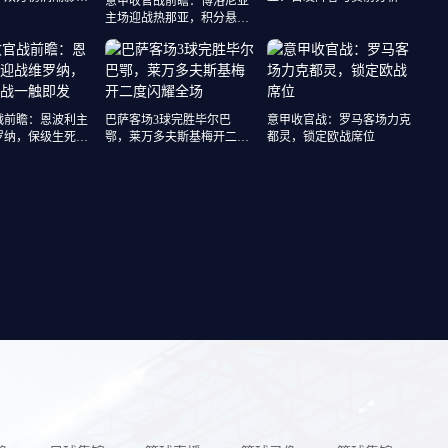
意甲收官战前瞻：博洛尼亚
主场迎战热那亚，积分悬殊
对决即将上演
战前瞻：恩波利主
巴萨客场3球完胜毕尔巴
意甲收官战：罗马客场力克
罗纳，保级生死战
鄂，莱万多夫斯基梅开二度
都灵，锁定欧战席位
闪耀全场