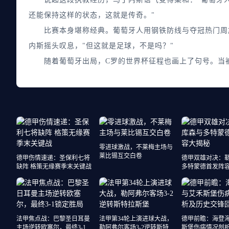
还能保持这样的状态，这就是传奇。"
比赛本身堪称经典。葡萄牙人用钢铁防线与夺冠热门周旋
内斯摇头叹息，"但这就是足球，不是吗？"
随着葡萄牙出局，C罗的世界杯征程也画上了句号。当被
零进球激战，不莱梅主场与
莱比锡互交白卷
德甲伤情速递：圣保利七将
德甲双雄对决：
缺阵 格策无缘赛季末关键战
多特蒙德首发阵
法甲焦点战：巴黎圣日耳曼
法甲第34轮上演进球大战，
德甲前瞻：海登
主场逆转欧塞尔，最终3-1锁
勒阿弗尔客场3-2逆转斯特拉
斯堡伤病情况剖