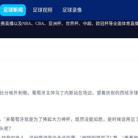
足球新闻
足球视频
足球录像
联赛直播以及NBA、CBA、亚洲杯、世界杯、中超、欧冠杯等全面体育
比分格外刺眼。葡萄牙主帅马丁内斯站在场边，望着庆祝的西班牙球
"来葡萄牙就是为了捧起大力神杯，既然没能如愿，是时候说再见了
头呢？
我如亲人，这份情谊我会永远珍藏。"他特别提到了C罗，"看看他