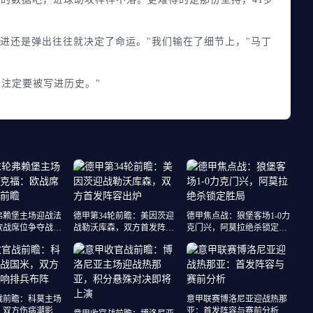
还是弹出往往就决定了命运。"我们输在了细节上，"马丁
注定要被写进历史。"
弗赖堡主场迎战法
德甲第34轮前瞻：美因茨迎
德甲焦点战：狼堡客场1-0力
欧战席位争夺战前
战勒沃库森，双方首发阵容
克门兴，阿莫拉绝杀锁定胜
出炉
局
战前瞻：科莫主场
意甲联赛博洛尼亚迎战热那
，双方伤病潮影响
亚：首发阵容与赛前分析