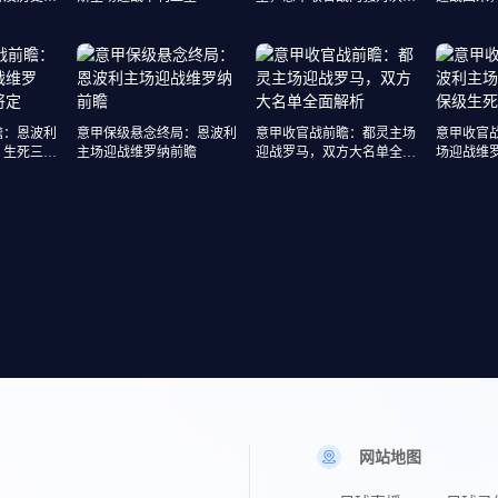
态对比鲜明
排兵布阵
瞻：恩波利
意甲保级悬念终局：恩波利
意甲收官战前瞻：都灵主场
意甲收官
，生死三分
主场迎战维罗纳前瞻
迎战罗马，双方大名单全面
场迎战维
解析
一触即发
网站地图