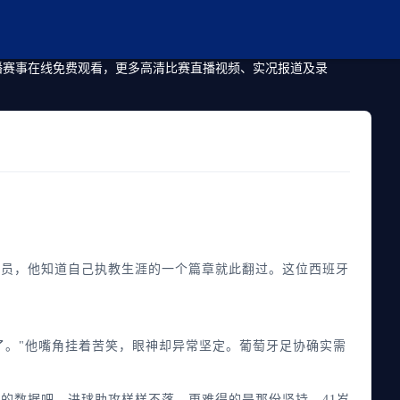
直播赛事在线免费观看，更多高清比赛直播视频、实况报道及录
员，他知道自己执教生涯的一个篇章就此翻过。这位西班牙
。"他嘴角挂着苦笑，眼神却异常坚定。葡萄牙足协确实需
的数据吧，进球助攻样样不落。更难得的是那份坚持，41岁