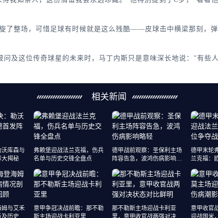
了整场，可惜足球有时候就是这么残酷——皮球击中横梁那刻，弹进
问及这位传奇球星的未来时，马丁内斯只是意味深长地说："有些人
相关新闻
勒沃库森与
弗赖堡迎战法兰克福，伤兵
德甲战前观察：圣保利主场
德甲末轮
容大揭秘
名单与历史交锋全盘点
阵容告急，波鸿伤病影响略
兰克福：
轻
瞻
海姆与艾禾
意甲争冠决战前瞻：那不勒
那不勒斯主场迎战卡利亚
意甲收官
析及历史交
斯主场迎战卡利亚里
里，意甲收官战两强对决状
迎战国米