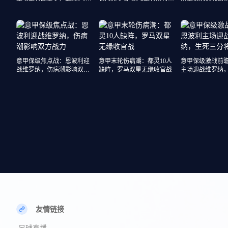
定胜局
斯堡
锋回顾
意甲保级焦点战：恩波利迎
意甲末轮伤病潮：都灵10人
意甲保级激战前
战维罗纳，伤病潮影响双方
缺阵，罗马双星无缘收官战
主场迎战维罗纳
战力
将定
友情链接