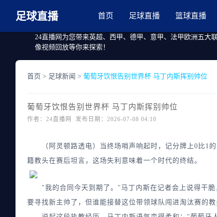
足球直播
首页
足球直播
篮球直播
24直播网为您带来英超、西甲、德甲、意甲、法甲欧洲五大
像视频回放等你来探索！
首页
>
足球新闻
>
葡萄牙饮恨告别世界杯 马丁内斯挥别帅位
葡萄牙饮恨告别世界杯 马丁内斯挥别帅位
作者：24直播网 发布日期：2026-07-08 04:10
（阿灵顿路透电）当终场哨声响起时，记分牌上0比1的
籍教头在赛后坦言，这场失利意味着一个时代的终结。
"我的合同今天到期了。"马丁内斯在记者会上说得干脆，
要寻找新主帅了，但谁能接替这位带领球队闯进淘汰赛的教
说起这段执教经历，马丁内斯语气变得柔和："葡萄牙人待