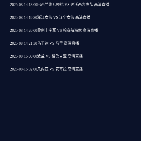
2025-08-14 18:00
巴西兰维瓦领航 VS 达沃西方虎队 高清直播
2025-08-14 19:30
浙江女篮 VS 辽宁女篮 高清直播
2025-08-14 20:00
黎刹十字军 VS 帕赛航海家 高清直播
2025-08-14 21:30
乌干达 VS 马里 高清直播
2025-08-15 00:00
波兰 VS 格鲁吉亚 高清直播
2025-08-15 02:00
几内亚 VS 安哥拉 高清直播