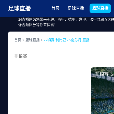
足球直播
首页
足球直播
篮球直播
24直播网为您带来英超、西甲、德甲、意甲、法甲欧洲五大
像视频回放等你来探索！
首页
>
篮球直播
>
非锦赛 利比亚VS南苏丹 直播
非锦赛
非锦赛 202