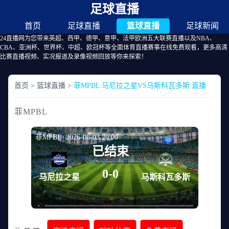
足球直播
首页
足球直播
篮球直播
足球新闻
24直播网为您带来英超、西甲、德甲、意甲、法甲欧洲五大联赛直播以及NBA、
CBA、亚洲杯、世界杯、中超、欧冠杯等全面体育直播赛事在线免费观看，更多高清
比赛直播视频、实况报道及录像视频回放等你来探索！
首页
>
篮球直播
>
菲MPBL 马尼拉之星VS马斯科瓦多斯 直播
菲MPBL
菲MPBL 2026-06-03 20:00
已结束
0-0
马尼拉之星
马斯科瓦多斯