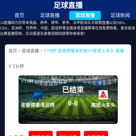
足球直播
首页
足球直播
篮球直播
足球新闻
24直播网为您带来英超、西甲、德甲、意甲、法甲欧洲五大联赛直播以及NBA、
CBA、亚洲杯、世界杯、中超、欧冠杯等全面体育直播赛事在线免费观看，更多高清
比赛直播视频、实况报道及录像视频回放等你来探索！
首页
>
篮球直播
>
VTB杯 圣彼得堡泽尼特VS库班火车头 直播
VTB杯
VTB杯 2026-06-04 00:30
已结束
0-0
圣彼得堡泽尼特
库班火车头