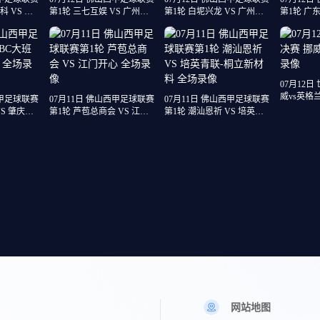
 VS 湛
第1轮 三七互娱 VS 广州苏
第1轮 白坭兴龙 VS 广州越
第1轮 广东
雅蔚雨堂 全场录像
程车行 全场录像
狼·粵辉能
07月12日
威vs英格
西甲足球联赛
07月11日 佛山西甲足球联赛
07月11日 佛山西甲足球联赛
VS 肇庆恒
第1轮 芦苞总商会 VS 江门
第1轮 潮汕恩祈 VS 培英青
开心 全场录像
联-桐立新材料 全场录像
网站地图