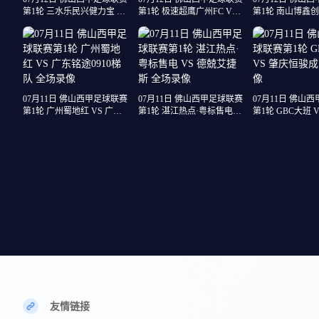
第1轮 三水乐民兴健力宝 VS
第1轮 极速超鹰广州FC VS
第1轮 南山博鑫创科
广州求其 全场录像
广东客家青年 全场录像
江龙仁 全场录像
07月11日 佛山西甲足球联赛
07月11日 佛山西甲足球联赛
07月11日 佛山
第1轮 广州蜀地红 VS 广东
第1轮 湛江热点·粤标售电
第1轮 GBC大班 
铭途0910梯队 全场录像
VS 德兢艾捷斯 全场录像
骏成 全场录像
友情链接