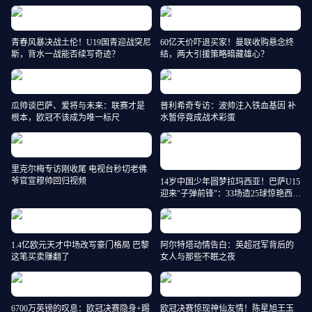
青春风暴决战土伦！U19国青迎战突尼
60亿天价吓退买家！曼联收购悬念终
斯，背水一战能否续写奇迹？
结，两大引援策略暗藏雄心？
瓜帅谈巴萨、爱将与未来：联赛才是
普利希奇专访：波帅注入铁血基因 补
根本，欧冠不该成为唯一标尺
水暂停竟成战术彩蛋
里克尔梅专访刚收尾 电视台秒切老佛
爷官宣穆帅回归视频
14岁中国少年圆梦拉玛西亚！巴萨U15
迎来"子弹前锋"：33场造25球惊艳西班
牙
1.4亿欧元天才中场改写豪门格局 巴黎
阿尔特塔动情告白：英超冠军背后的
这笔买卖赚翻了
女人与那些不眠之夜
6700万英镑的叹息：欧冠决赛隐身+踢
欧冠决赛惊现神仙友情！陈星旭王玉