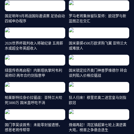
国足明年9月将战国际邀请赛 足协启动
罗马老将集体留队誓师：欧冠梦与新
四城申办程序
蓝图正在交汇
2026世界杯裁判收入将破纪录 五周薪
国米豪掷4500万欧求购飞翼 亚特兰大
水或超全年英超收入
或难放人
绿茵传奇再启程！内斯塔执掌阿韦利
国米锁定拉齐奥门神普罗维德尔 转会
诺帅印 两年合约剑指意甲
谈判陷入价格拉锯战
帕莱斯特拉身价拉锯战：亚特兰大咬
狂人归来！穆里尼奥二进宫皇马剑指
死5000万 国米直呼吃不消
欧冠
国门李昊谈首秀：未能零封留遗憾，
烽烟再起！湾区镇超第七轮上演逆袭
感恩老将传帮带
大戏，榜首之争悬念迭生