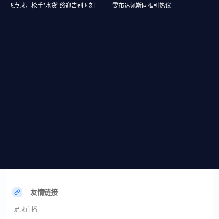
飞点球，枪手"水货"终迎告别时刻
雯布达佩斯同框引热议
友情链接
足球直播