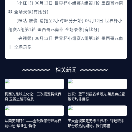
[小红书] 06月12日 世界杯小组赛A组第1轮 墨西哥vs南
非 全场录像[有比分]
[咪咕-詹俊-请拖至2小时06分开始] 06月12日 世界杯小
组赛A组第1轮 墨西哥vs南非 全场录像[有比分]
[央视频] 06月12日 世界杯小组赛A组第1轮 墨西哥vs南
非 全场录像
相关新闻
梅西的足球进化论：五次蜕变铸就传
独家：蓝军引援名单曝光 莱奥弗拉霍
奇 卫冕之路再启航
维奇均非目标
从国安到拜仁——金玟哉领衔世界杯
王大雷谈国足无缘世界杯：球迷眼中
前中超"毕业生"群像
那份炽热的期待，我们都懂