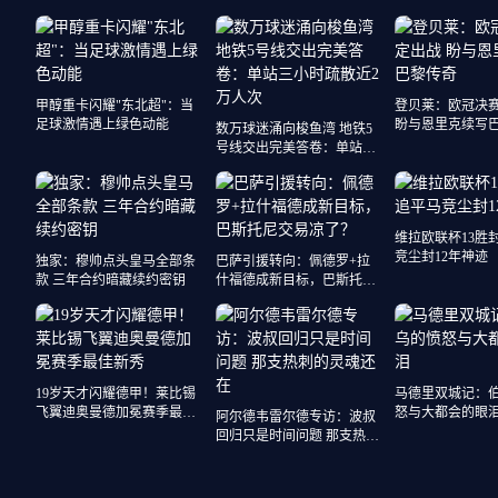
甲醇重卡闪耀"东北超"：当
登贝莱：欧冠决
足球激情遇上绿色动能
盼与恩里克续写
数万球迷涌向梭鱼湾 地铁5
号线交出完美答卷：单站三
小时疏散近2万人次
维拉欧联杯13胜
竞尘封12年神迹
独家：穆帅点头皇马全部条
巴萨引援转向：佩德罗+拉
款 三年合约暗藏续约密钥
什福德成新目标，巴斯托尼
交易凉了？
19岁天才闪耀德甲！莱比锡
马德里双城记：
飞翼迪奥曼德加冕赛季最佳
怒与大都会的眼
阿尔德韦雷尔德专访：波叔
新秀
回归只是时间问题 那支热刺
的灵魂还在