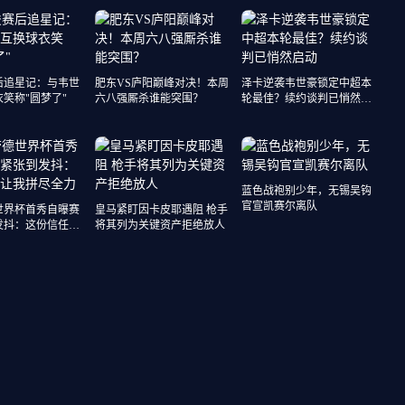
后追星记：与韦世
肥东VS庐阳巅峰对决！本周
泽卡逆袭韦世豪锁定中超本
笑称"圆梦了"
六八强厮杀谁能突围？
轮最佳？续约谈判已悄然启
动
蓝色战袍别少年，无锡吴钩
官宣凯赛尔离队
世界杯首秀自曝赛
皇马紧盯因卡皮耶遇阻 枪手
发抖：这份信任让
将其列为关键资产拒绝放人
力