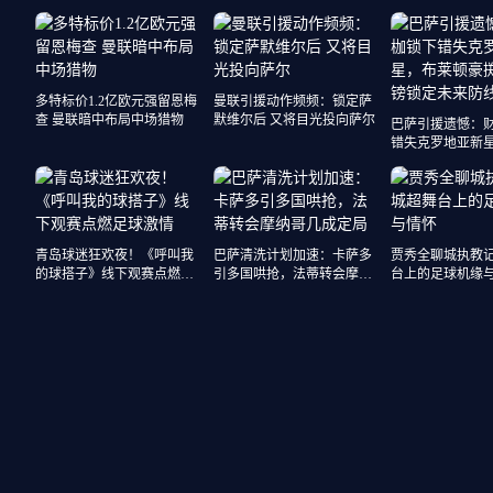
多特标价1.2亿欧元强留恩梅
曼联引援动作频频：锁定萨
查 曼联暗中布局中场猎物
默维尔后 又将目光投向萨尔
巴萨引援遗憾：
错失克罗地亚新
豪掷5000万镑锁
核心
青岛球迷狂欢夜！《呼叫我
巴萨清洗计划加速：卡萨多
贾秀全聊城执教
的球搭子》线下观赛点燃足
引多国哄抢，法蒂转会摩纳
台上的足球机缘
球激情
哥几成定局