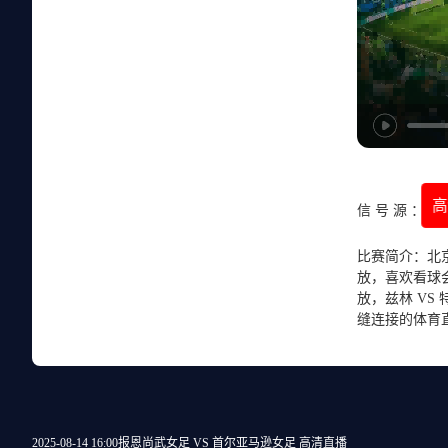
信 号 源 ：
比赛简介：北京
放，喜欢看球
放，兹林 V
缝连接的体育
2025-08-14 16:00
报恩尚武女足 VS 首尔亚马逊女足 高清直播