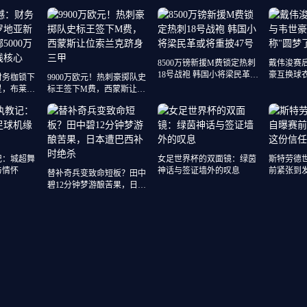
红魔会接招吗？
8500万镑新援M费锁定热刺
戴伟浚赛
18号战袍 韩国小将梁民革或
豪互换球衣
财务枷锁下
9900万欧元！热刺豪掷队史
将重披47号
星，布莱顿
标王签下M费，西蒙斯让位
定未来防线
索兰克跻身三甲
记：城超舞
女足世界杯的双面镜：绿茵
斯特劳德
与情怀
神话与签证墙外的叹息
前紧张到
替补奇兵变致命短板？田中
我拼尽全
碧12分钟梦游酿苦果，日本
遭巴西补时绝杀