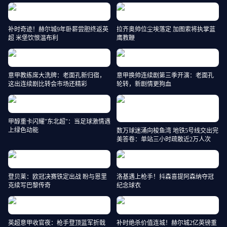
补时奇迹！赫尔城9年卧薪尝胆终返英
拉齐奥帅位尘埃落定 加图索将执掌蓝
超 米堡饮恨温布利
鹰教鞭
意甲教练席大洗牌：老面孔新归宿，
意甲换帅连续剧第三季开演：老面孔
这出连续剧比转会市场还精彩
轮转，新剧情更狗血
甲醇重卡闪耀"东北超"：当足球激情遇
上绿色动能
数万球迷涌向梭鱼湾 地铁5号线交出完
美答卷：单站三小时疏散近2万人次
登贝莱：欧冠决赛铁定出战 盼与恩里
洛基遇上枪手！抖森喜提阿森纳夺冠
克续写巴黎传奇
纪念球衣
英超意甲收官夜：枪手登顶蓝军折戟
补时绝杀价值连城！赫尔城2亿英镑重