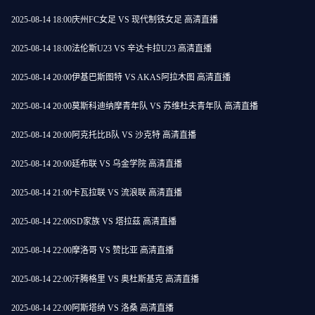
2025-08-14 18:00
庆州FC女足 VS 现代制铁女足 高清直播
2025-08-14 18:00
法伦斯U23 VS 辛达卡拉U23 高清直播
2025-08-14 20:00
伊基巴斯图特 VS AKAS阿拉木图 高清直播
2025-08-14 20:00
莫斯科迪纳摩青年队 VS 苏维杜夫青年队 高清直播
2025-08-14 20:00
阿克托比B队 VS 沙克特 高清直播
2025-08-14 20:00
廷布联 VS 乌金学院 高清直播
2025-08-14 21:00
卡瓦拉联 VS 流浪联 高清直播
2025-08-14 22:00
SD家族 VS 塔拉茲 高清直播
2025-08-14 22:00
摩洛哥 VS 赞比亚 高清直播
2025-08-14 22:00
汗腾格里 VS 奥杜斯基克 高清直播
2025-08-14 22:00
阿斯塔纳 VS 洛桑 高清直播