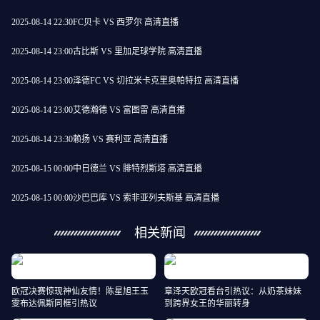
2025-08-14 22:30
FC贝卡 VS 西罗尔 高清直播
2025-08-14 23:00
古比斯 VS 里加足球学院 高清直播
2025-08-14 23:00
泽德FC VS 切拉米卡克里奥帕特拉 高清直播
2025-08-14 23:00
艾德瀚德 VS 富图雷 高清直播
2025-08-14 23:30
赖扬 VS 赛利亚 高清直播
2025-08-15 00:00
中日德兰 VS 腓特烈斯塔 高清直播
2025-08-15 00:00
沙巴巴库 VS 索非亚列夫斯基 高清直播
相关新闻
欧冠决赛惊现神仙友情！陈星旭王玉
章泽天欧冠看台引热议：从奶茶妹妹
雯布达佩斯同框引热议
到跨界女王的华丽转身