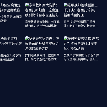
言伤情不容乐观
位尘埃落定 加图索
鹰教鞭
意甲教练席大洗牌：老面孔
意甲换帅连续剧第三季开
新归宿，这出连续剧比转会
演：老面孔轮转，新剧情更
市场还精彩
狗血
价值连城！赫尔城
罗伯逊独家告白：虚假繁荣
曼联密谈埃德松-席尔瓦？罗
重返英超盛宴
的开局与被解约淬炼的成长
马诺爆料红魔中场引援新动
之路
向