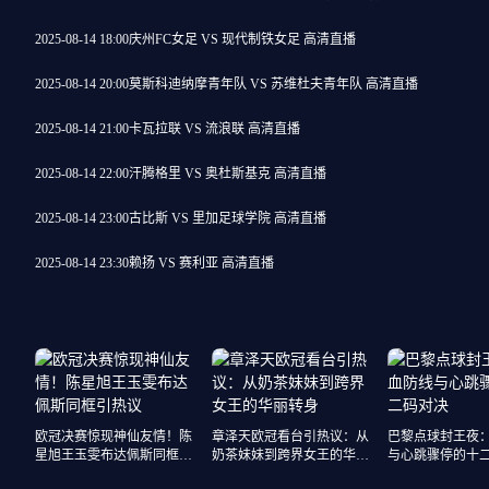
2025-08-14 18:00
庆州FC女足 VS 现代制铁女足 高清直播
2025-08-14 20:00
莫斯科迪纳摩青年队 VS 苏维杜夫青年队 高清直播
2025-08-14 21:00
卡瓦拉联 VS 流浪联 高清直播
2025-08-14 22:00
汗腾格里 VS 奥杜斯基克 高清直播
2025-08-14 23:00
古比斯 VS 里加足球学院 高清直播
2025-08-14 23:30
赖扬 VS 赛利亚 高清直播
欧冠决赛惊现神仙友情！陈
章泽天欧冠看台引热议：从
巴黎点球封王夜
星旭王玉雯布达佩斯同框引
奶茶妹妹到跨界女王的华丽
与心跳骤停的十
热议
转身