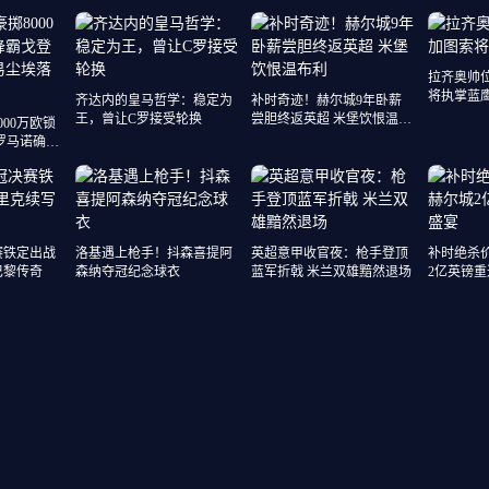
拉齐奥帅
将执掌蓝
齐达内的皇马哲学：稳定为
补时奇迹！赫尔城9年卧薪
王，曾让C罗接受轮换
尝胆终返英超 米堡饮恨温布
00万欧锁
利
罗马诺确认
赛铁定出战
洛基遇上枪手！抖森喜提阿
英超意甲收官夜：枪手登顶
补时绝杀
巴黎传奇
森纳夺冠纪念球衣
蓝军折戟 米兰双雄黯然退场
2亿英镑