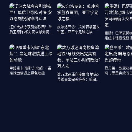
辽沪大战今夜引爆铁西！单
皮尔洛专访：瓜帅若掌蓝衣
后卫奇阵对决 安以恩刘祝润
军团，亚平宁足球之福
重磅！巴萨豪掷80
锋线斗法
定纽卡锋霸戈登 
交易尘埃落定
甲醇重卡闪耀"东北超"：当
登贝莱：欧冠决
足球激情遇上绿色动能
盼与恩里克续写
数万球迷涌向梭鱼湾 地铁5
号线交出完美答卷：单站三
小时疏散近2万人次