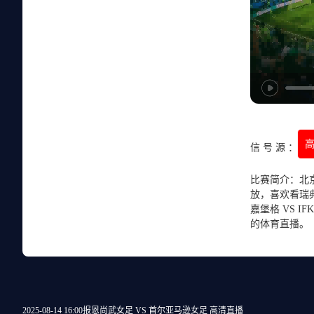
高
信 号 源 ：
比赛简介：北京时
放，喜欢看瑞
嘉堡格 VS 
的体育直播。
2025-08-14 16:00
报恩尚武女足 VS 首尔亚马逊女足 高清直播