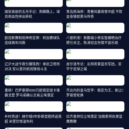
国安高层的五月手记：荆棘路上，球
青岛西海岸：青春风暴席卷中超 不败
员用血性拼出转机
金身铸就黑马传奇
欧冠新赛制现神奇定律：附加赛球队
八管积液！新鹏城小将玄智健晒治疗
连续两年问鼎
照引关注，陈涛坦言伤情不容乐观
辽沪大战今夜引爆铁西！单后卫奇阵
皮尔洛专访：瓜帅若掌蓝衣军团，亚
对决 安以恩刘祝润锋线斗法
平宁足球之福
重磅！巴萨豪掷8000万欧锁定纽卡锋
齐达内的皇马哲学：稳定为王，曾让C
霸戈登 罗马诺确认交易尘埃落定
罗接受轮换
补时奇迹！赫尔城9年卧薪尝胆终返英
拉齐奥帅位尘埃落定 加图索将执掌蓝
超 米堡饮恨温布利
鹰教鞭