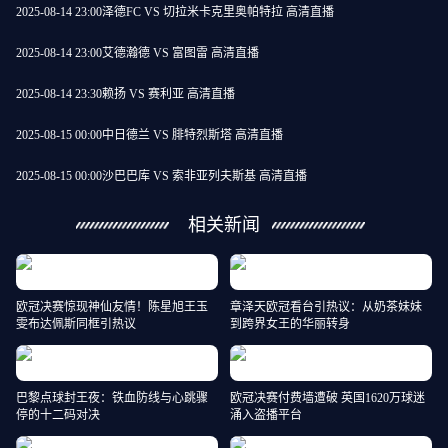
2025-08-14 23:00
泽德FC VS 切拉米卡克里奥帕特拉 高清直播
2025-08-14 23:00
艾德瀚德 VS 富图雷 高清直播
2025-08-14 23:30
赖扬 VS 赛利亚 高清直播
2025-08-15 00:00
中日德兰 VS 腓特烈斯塔 高清直播
2025-08-15 00:00
沙巴巴库 VS 索非亚列夫斯基 高清直播
相关新闻
欧冠决赛惊现神仙友情！陈星旭王玉
章泽天欧冠看台引热议：从奶茶妹妹
雯布达佩斯同框引热议
到跨界女王的华丽转身
巴黎点球封王夜：铁血防线与心跳骤
欧冠决赛付费墙遭破 英国1620万球迷
停的十二码对决
涌入盗播平台