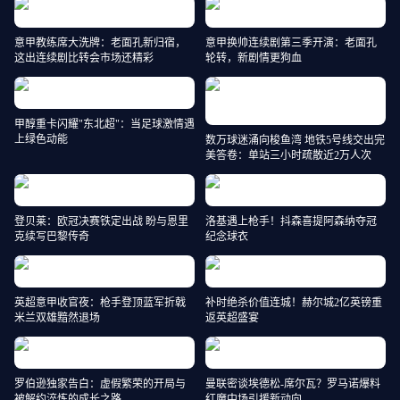
意甲教练席大洗牌：老面孔新归宿，
意甲换帅连续剧第三季开演：老面孔
这出连续剧比转会市场还精彩
轮转，新剧情更狗血
甲醇重卡闪耀"东北超"：当足球激情遇
上绿色动能
数万球迷涌向梭鱼湾 地铁5号线交出完
美答卷：单站三小时疏散近2万人次
登贝莱：欧冠决赛铁定出战 盼与恩里
洛基遇上枪手！抖森喜提阿森纳夺冠
克续写巴黎传奇
纪念球衣
英超意甲收官夜：枪手登顶蓝军折戟
补时绝杀价值连城！赫尔城2亿英镑重
米兰双雄黯然退场
返英超盛宴
罗伯逊独家告白：虚假繁荣的开局与
曼联密谈埃德松-席尔瓦？罗马诺爆料
被解约淬炼的成长之路
红魔中场引援新动向