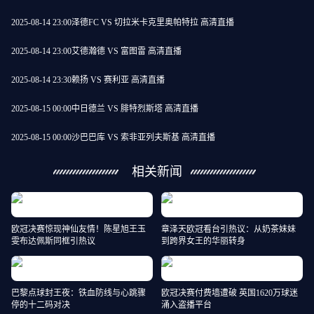
2025-08-14 23:00
泽德FC VS 切拉米卡克里奥帕特拉 高清直播
2025-08-14 23:00
艾德瀚德 VS 富图雷 高清直播
2025-08-14 23:30
赖扬 VS 赛利亚 高清直播
2025-08-15 00:00
中日德兰 VS 腓特烈斯塔 高清直播
2025-08-15 00:00
沙巴巴库 VS 索非亚列夫斯基 高清直播
相关新闻
欧冠决赛惊现神仙友情！陈星旭王玉
章泽天欧冠看台引热议：从奶茶妹妹
雯布达佩斯同框引热议
到跨界女王的华丽转身
巴黎点球封王夜：铁血防线与心跳骤
欧冠决赛付费墙遭破 英国1620万球迷
停的十二码对决
涌入盗播平台