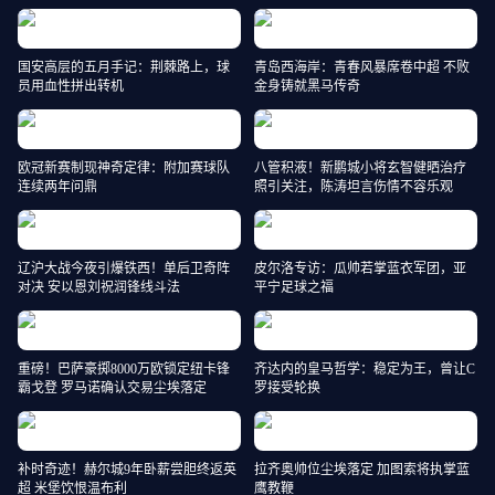
国安高层的五月手记：荆棘路上，球
青岛西海岸：青春风暴席卷中超 不败
员用血性拼出转机
金身铸就黑马传奇
欧冠新赛制现神奇定律：附加赛球队
八管积液！新鹏城小将玄智健晒治疗
连续两年问鼎
照引关注，陈涛坦言伤情不容乐观
辽沪大战今夜引爆铁西！单后卫奇阵
皮尔洛专访：瓜帅若掌蓝衣军团，亚
对决 安以恩刘祝润锋线斗法
平宁足球之福
重磅！巴萨豪掷8000万欧锁定纽卡锋
齐达内的皇马哲学：稳定为王，曾让C
霸戈登 罗马诺确认交易尘埃落定
罗接受轮换
补时奇迹！赫尔城9年卧薪尝胆终返英
拉齐奥帅位尘埃落定 加图索将执掌蓝
超 米堡饮恨温布利
鹰教鞭