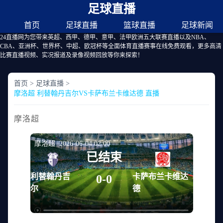
足球直播
首页
足球直播
篮球直播
足球新闻
24直播网为您带来英超、西甲、德甲、意甲、法甲欧洲五大联赛直播以及NBA、
CBA、亚洲杯、世界杯、中超、欧冠杯等全面体育直播赛事在线免费观看，更多高清
比赛直播视频、实况报道及录像视频回放等你来探索！
首页
>
足球直播
>
摩洛超 利替翰丹吉尔VS卡萨布兰卡维达德 直播
摩洛超
摩洛超 2026-06-04 02:00
已结束
利替翰丹吉
卡萨布兰卡维达
0-0
尔
德