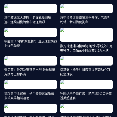
意甲教练席大洗牌：老面孔新归宿，
意甲换帅连续剧第三季开演：老面孔
这出连续剧比转会市场还精彩
轮转，新剧情更狗血
甲醇重卡闪耀"东北超"：当足球激情遇
上绿色动能
数万球迷涌向梭鱼湾 地铁5号线交出完
美答卷：单站三小时疏散近2万人次
登贝莱：欧冠决赛铁定出战 盼与恩里
洛基遇上枪手！抖森喜提阿森纳夺冠
克续写巴黎传奇
纪念球衣
英超意甲收官夜：枪手登顶蓝军折戟
补时绝杀价值连城！赫尔城2亿英镑重
米兰双雄黯然退场
返英超盛宴