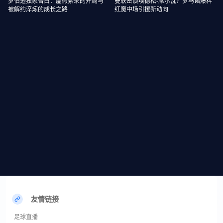
罗伯逊独家告白：虚假繁荣的开局与
曼联密谈埃德松-席尔瓦？罗马诺爆料
被解约淬炼的成长之路
红魔中场引援新动向
友情链接
足球直播