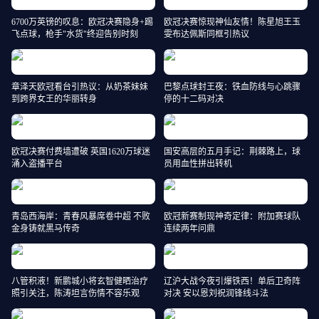
6700万英镑的叹息：欧冠决赛隐身+踢
欧冠决赛惊现神仙友情！陈星旭王玉
飞点球，枪手"水货"终迎告别时刻
雯布达佩斯同框引热议
章泽天欧冠看台引热议：从奶茶妹妹
巴黎点球封王夜：铁血防线与心跳骤
到跨界女王的华丽转身
停的十二码对决
欧冠决赛付费墙遭破 英国1620万球迷
国安高层的五月手记：荆棘路上，球
涌入盗播平台
员用血性拼出转机
青岛西海岸：青春风暴席卷中超 不败
欧冠新赛制现神奇定律：附加赛球队
金身铸就黑马传奇
连续两年问鼎
八管积液！新鹏城小将玄智健晒治疗
辽沪大战今夜引爆铁西！单后卫奇阵
照引关注，陈涛坦言伤情不容乐观
对决 安以恩刘祝润锋线斗法