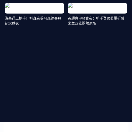
洛基遇上枪手！抖森喜提阿森纳夺冠
英超意甲收官夜：枪手登顶蓝军折戟
纪念球衣
米兰双雄黯然退场