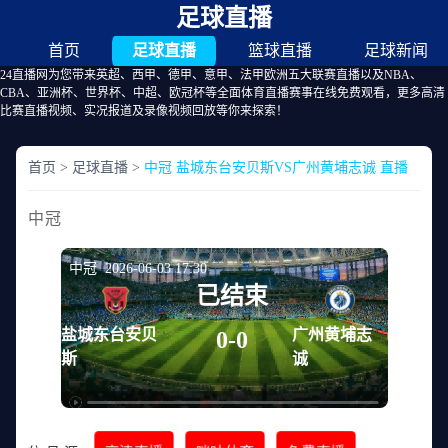
足球直播
首页
足球直播
篮球直播
足球新闻
24直播网为您带来英超、西甲、德甲、意甲、法甲欧洲五大联赛直播以及NBA、
CBA、亚洲杯、世界杯、中超、欧冠杯等全面体育直播赛事在线免费观看，更多高清
比赛直播视频、实况报道及录像视频回放等你来探索！
首页
>
足球直播
>
中冠 盐城东台安贝斯VS广州黄埔志诚 直播
中冠
中冠 2026-06-03 17:30
已结束
盐城东台安贝
广州黄埔志
0-0
斯
诚