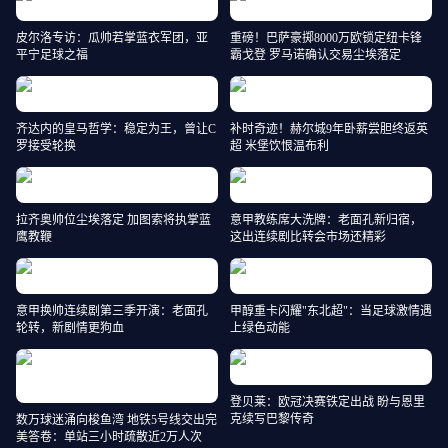
皮尔洛专访：瓜帅若掌蓝衣军团，亚
重磅！巴萨豪掷8000万欧锁定纽卡锋
平宁足球之福
霸戈登 罗马诺确认交易尘埃落定
齐达内的皇马哲学：稳定为王，曾让C
补时奇迹！赫尔城9年卧薪尝胆终返英
罗接受轮换
超 米堡饮恨温布利
拉齐奥帅位尘埃落定 加图索将执掌蓝
意甲教练席大洗牌：老面孔新归宿，
鹰教鞭
这出连续剧比转会市场还精彩
意甲换帅连续剧第三季开演：老面孔
甲醇重卡闪耀"东北超"：当足球激情遇
轮转，新剧情更狗血
上绿色动能
登贝莱：欧冠决赛铁定出战 盼与恩里
克续写巴黎传奇
数万球迷涌向梭鱼湾 地铁5号线交出完
美答卷：单站三小时疏散近2万人次